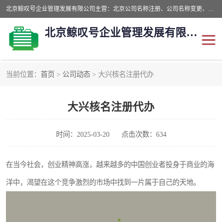
北京鲸叹号企业管理发展有限公司主营：北京公司名称注册、公司名称变更、公司名称去掉省市地域、国字头公司注册、中字头公司注册、总局核名注册等业务，全国统一热线电话：*。北京鲸叹号企业管理发展有限公司在职员工51人，我们有zui好的产品和技术团队，我们为客户提供较好的产品，良好的技术支持，健全的售后服务。
北京鲸叹号企业管理发展有限公司
当前位置：
首页
>
公司动态
> 大兴核名注册代办
公司注销
公司名称变更
大兴核名注册代办
公司注册
营业执照
核名注册
公司转让
时间：2025-03-20
点击次数：634
在当今社会，创业精神高涨，越来越多的中国创业者投身于商业的海
洋中，渴望在这个竞争激烈的市场中找到一片属于自己的天地。