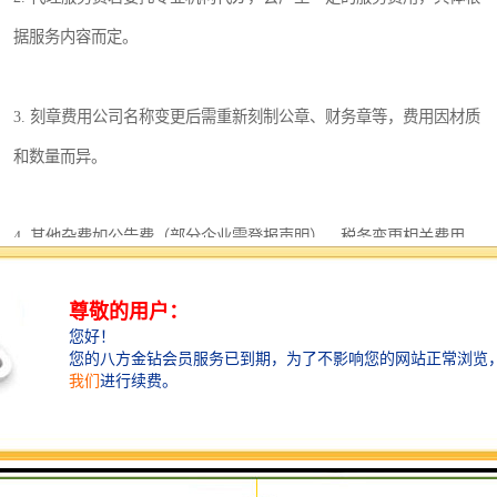
据服务内容而定。
3. 刻章费用公司名称变更后需重新刻制公章、财务章等，费用因材质
和数量而异。
4. 其他杂费如公告费（部分企业需登报声明）、税务变更相关费用
等。
由于不同企业的具体情况不同，费用也会有所差异。
建议企业提前咨询专业服务机构，获取精准报价。
四、为什么选择专业代理机构办理公司名称变更？
公司名称变更涉及多个环节，如果企业自行办理，可能会因不熟悉流
程而延误时间或出现疏漏。