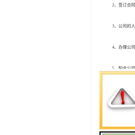
2、签订合
3、公司的
4、办理公
5、配合公
6、领取新