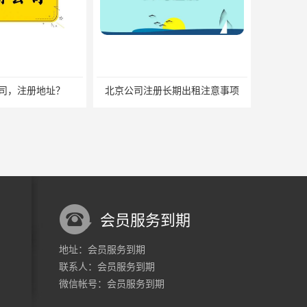
司，注册地址？
北京公司注册长期出租注意事项
会员服务到期
地址：会员服务到期
联系人：会员服务到期
公司注意事项
北京疑难名称办理
微信帐号：会员服务到期