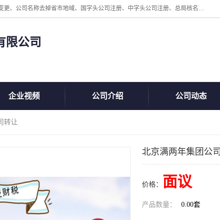
北京鲸叹号企业管理发展有限公司主营：北京公司名称注册、公司名称变更、公司名称去掉省市地域、国字头公司注册、中字头公司注册、总局核名注册等业务，全国统一热线电话：*。北京鲸叹号企业管理发展有限公司在职员工51人，我们有zui好的产品和技术团队，我们为客户提供较好的产品，良好的技术支持，健全的售后服务。
有限公司
企业视频
公司介绍
公司动态
司转让
北京满两年集团公
面议
价格：
产品数量：
0.00套