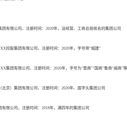
X集团有限公司、注册时间：2020年，没经营、工商总局核名的集团公司
XX控股集团有限公司、注册时间：2020年，字号带“城建”
XX集团有限公司、注册时间：2020年，字号为“晋商”“国商”鲁商“闽商”
X（北京）集团有限公司、注册时间：2020年、国字头集团公司
团有限公司，注册时间：2018年，满四年的集团公司