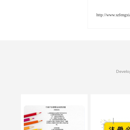
http://www.szfengx
Develop