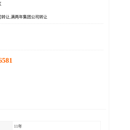
区
司转让,满两年集团公司转让
6581
11年