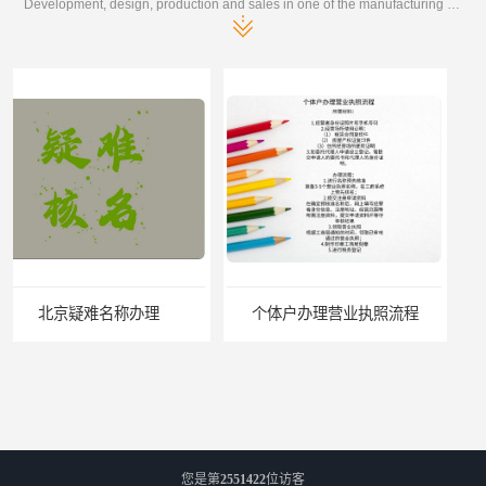
Development, design, production and sales in one of the manufacturing enterprises
个体户办理营业执照流程
您是第
2551422
位访客