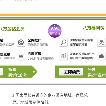
1.首先是一些申请人对企业名称登记管理法规
的规定了解甚少，按照自己喜好或想象选用名
称，使企业名称缺少法定构成要素
;
2.其次，选用重名率较高的汉字组合作为字
号。寓意美好、容易让人记住的词语就那么
多，市民都想注册个好名字，所以通常大家都
喜欢选用一些含义较好的词语。
国家局核名的优势有哪些？
三.
答：
1.国家局核名的字号全国范围内受到保护。简
单来说你叫了什么名字，全国范围内别人就叫
不了。这是品牌保护性一个很好的措施。
2.国家局核名设立的企业没有地域，直属总
局。地域限制性降低。