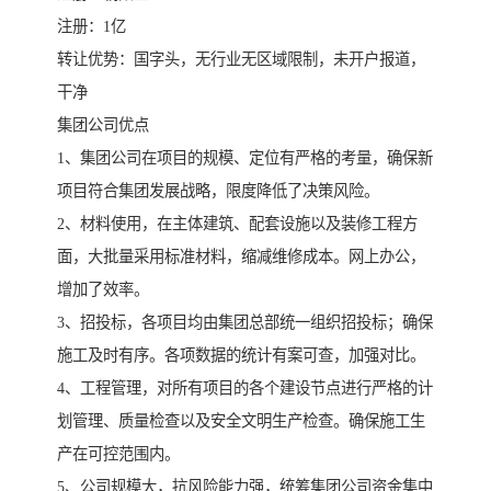
注册：1亿
转让优势：国字头，无行业无区域限制，未开户报道，
干净
集团公司优点
1、集团公司在项目的规模、定位有严格的考量，确保新
项目符合集团发展战略，限度降低了决策风险。
2、材料使用，在主体建筑、配套设施以及装修工程方
面，大批量采用标准材料，缩减维修成本。网上办公，
增加了效率。
3、招投标，各项目均由集团总部统一组织招投标；确保
施工及时有序。各项数据的统计有案可查，加强对比。
4、工程管理，对所有项目的各个建设节点进行严格的计
划管理、质量检查以及安全文明生产检查。确保施工生
产在可控范围内。
5、公司规模大，抗风险能力强，统筹集团公司资金集中