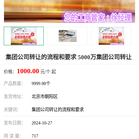
集团公司转让的流程和要求 5000万集团公司转让
1000.00
价格：
元/个 起
产品数量：
9999.00个
发货地址：
北京市朝阳区
关键词：
集团公司转让的流程和要求
发布日期：
2024-10-27
阅 读 量：
717