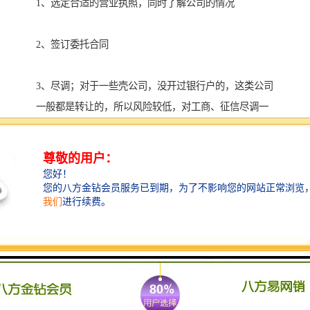
1、选定合适的营业执照，同时了解公司的情况
2、签订委托合同
3、尽调；对于一些壳公司，没开过银行户的，这类公司
一般都是转让的，所以风险较低，对工商、征信尽调一
下
4、提供新的信息，股东、和需要更改的信息
5、提交变更材料
6、领取新的营业执照
7、办理好交接手续