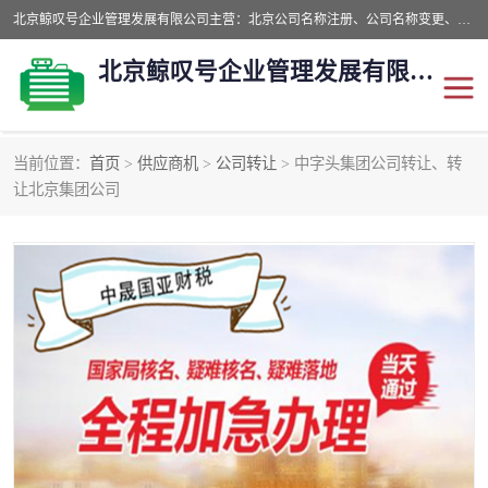
北京鲸叹号企业管理发展有限公司主营：北京公司名称注册、公司名称变更、公司名称去掉省市地域、国字头公司注册、中字头公司注册、总局核名注册等业务，全国统一热线电话：*。北京鲸叹号企业管理发展有限公司在职员工51人，我们有zui好的产品和技术团队，我们为客户提供较好的产品，良好的技术支持，健全的售后服务。
北京鲸叹号企业管理发展有限公司
当前位置：
首页
>
供应商机
>
公司转让
> 中字头集团公司转让、转
公司注销
公司名称变更
让北京集团公司
公司注册
营业执照
核名注册
公司转让