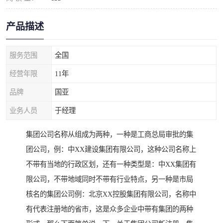
产品描述
服务范围
全国
经营年限
11年
品牌
国亚
业务人员
于经理
集团公司名称从组成为两种，一种是工商总局审批的集
团公司，例：中XX建设集团有限公司，这种公司名称上
不带有当地的行政区划，还有一种类型是：中XX集团有
限公司，不带地域同时不带有行业特点，另一种是市局
核名的集团公司例：北京XX控股集团有限公司，名称中
有代表注册地的省市，这是众多企业中带有集团的两种