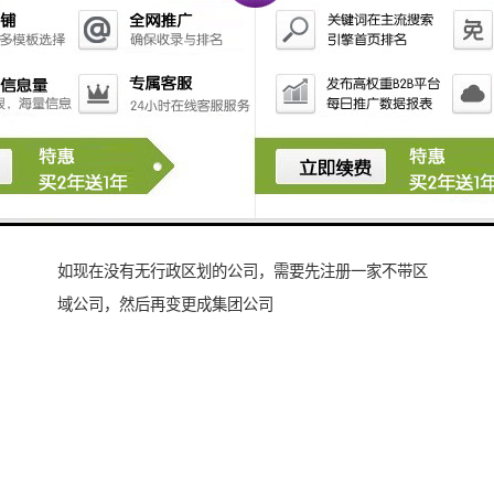
三 不带地域的公司名称如何升级为集团
如现有公司名称是不带有行政区划的，变更成集团公
司，需要申请变更，同时递交到工商总局，审批，通过
后，在注册所在地办理变更即可
如现在没有无行政区划的公司，需要先注册一家不带区
域公司，然后再变更成集团公司