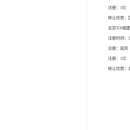
注册：1亿
转让优势：
北京XX城
注册时间：2
注册：延庆
注册：1亿
转让优势：