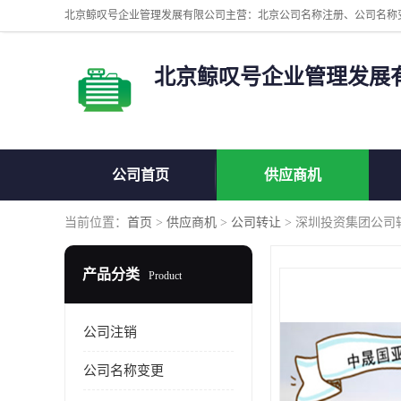
北京鲸叹号企业管理发展
公司首页
供应商机
当前位置：
首页
>
供应商机
>
公司转让
> 深圳投资集团公司
产品分类
Product
公司注销
公司名称变更