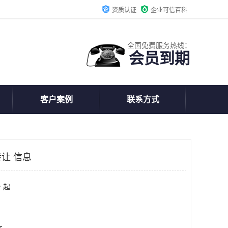
资质认证
企业可信百科
全国免费服务热线：
会员到期
客户案例
联系方式
让 信息
 起