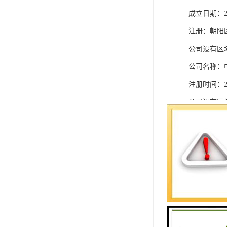
成立日期：2
注册：朝阳
公司没有区
公司名称：
注册时间：2
公司没有区