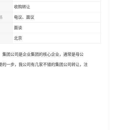
收购转让
格
电议、面议
面谈
北京
。集团公司是企业集团的核心企业，通常是母公
要的一步，我公司有几家不错的集团公司转让，注