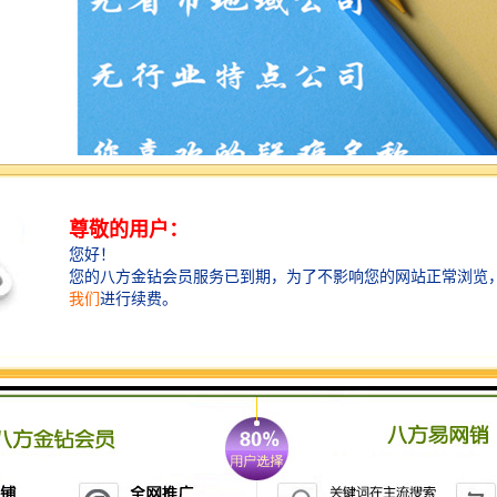
集团公司本身具有立的法人，采取法人产权制度形式组