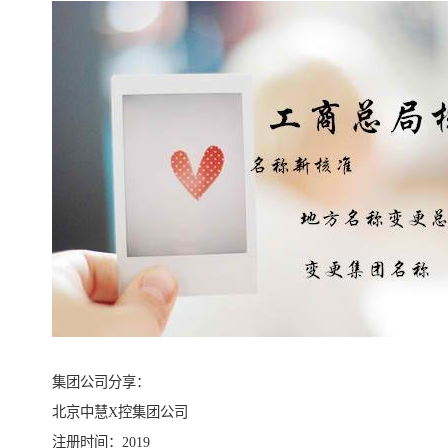
集团公司分享：
北京中慧X控集团公司
注册时间：2019