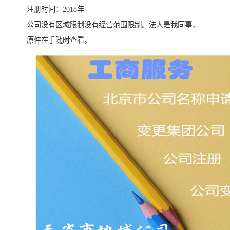
注册时间：2018年
公司没有区域限制没有经营范围限制。法人是我同事，
原件在手随时查看。