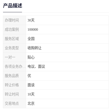
产品描述
办理时间
30天
成功案例
100000
服务区域
全国
业务类型
收购转让
一对一
贴心
各项业务办理价格
电议、面议
服务品质
优
转让价格
面谈
转让时间
10天
交易地点
北京