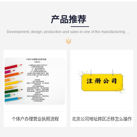
产品推荐
Development, design, production and sales in one of the manufacturing enterprises
个体户办理营业执照流程
北京公司地址跨区迁移怎么操作