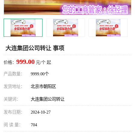
大连集团公司转让 事项
999.00
价格：
元/个 起
产品数量：
9999.00个
发货地址：
北京市朝阳区
关键词：
大连集团公司转让
发布日期：
2024-10-27
阅 读 量：
704