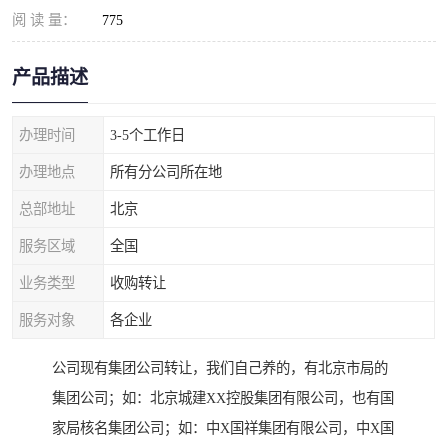
阅 读 量：
775
产品描述
办理时间
3-5个工作日
办理地点
所有分公司所在地
总部地址
北京
服务区域
全国
业务类型
收购转让
服务对象
各企业
公司现有集团公司转让，我们自己养的，有北京市局的
集团公司；如：北京城建XX控股集团有限公司，也有国
家局核名集团公司；如：中X国祥集团有限公司，中X国