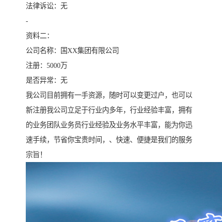
法律诉讼：无
-
资料二：
公司名称：国XX集团有限公司
注册：5000万
是否异常：无
我公司目前拥有一手资源，随时可以变更过户，也可以
新注册我公司立足于行业内多年，行业经验丰富，拥有
的业务团队业务员行业经验及业务水平丰富，能为你迅
速手续，节省你宝贵时间，、快速、便捷是我们的服务
宗旨！