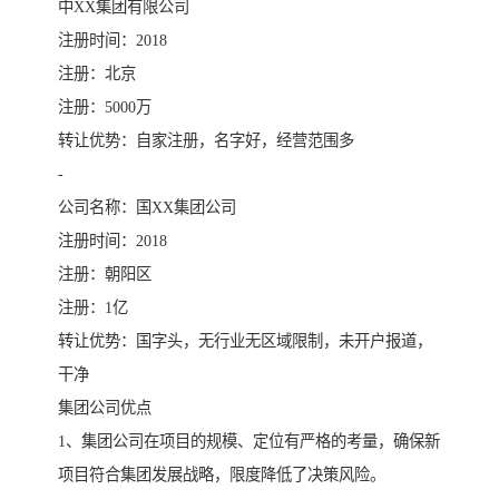
中XX集团有限公司
注册时间：2018
注册：北京
注册：5000万
转让优势：自家注册，名字好，经营范围多
-
公司名称：国XX集团公司
注册时间：2018
注册：朝阳区
注册：1亿
转让优势：国字头，无行业无区域限制，未开户报道，
干净
集团公司优点
1、集团公司在项目的规模、定位有严格的考量，确保新
项目符合集团发展战略，限度降低了决策风险。