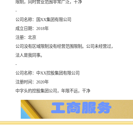
限制，同时营业范围非常广泛，干净
-
公司名称：国XX集团有限公司
成立日期：2018年
注册：北京
公司没有区域限制没有经营范围限制。公司未经营过，
法人是我同事。
-
公司名称：中XX控股集团有限公司
注册时间：2020年
中字头的控股集团公司，年限不远，干净