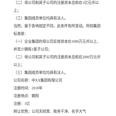
（二）母公司和其子公司的注册资本总和在1亿元币以
上；
（三）集团成员单位均具有法人。
当然，鉴于各地规定不同，此条件有所变动。所知集团
标准是：
（一）企业集团的母公司实收资本在1000万元币以上，
并至少拥有1家子公司；
（二）母公司和其子公司的注册资本总和在2000万元币
以上；
（三）集团成员单位均具有法人。
公司名称：中XX集团有限公司
注册时间：2018年
注册地点：朝阳
注册：1亿
转让优势；公司无经营、账务干净、名字大气