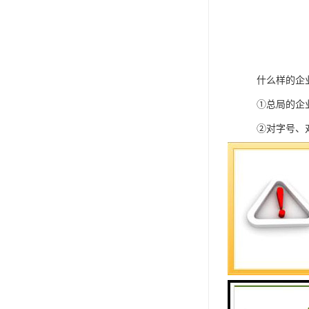
什么样的企
①总局的企
②对字号、
案是如此。
③夸地域经
以上三点是