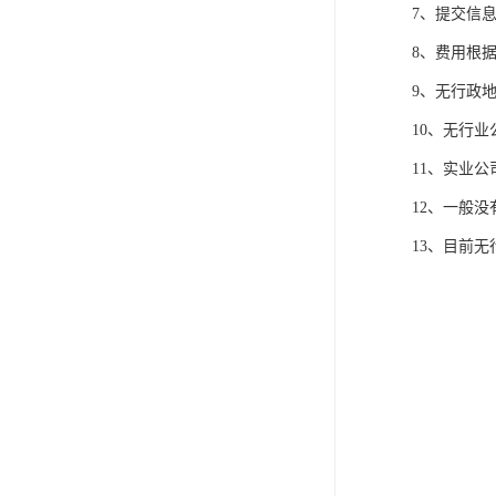
7、提交信息
8、费用根
9、无行政地
10、无行业
11、实业公
12、一般
13、目前