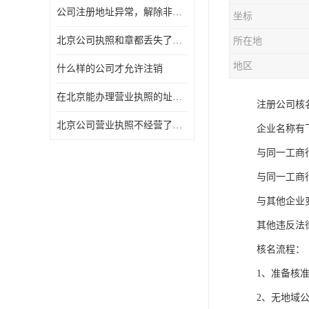
公司注册地址异常，解除非正常所需资料及流程
坐标
北京公司执照和章都丢失了怎么注销
所在地
地区
什么样的公司才允许注销
在北京能办理营业执照的址什么费用
注册公司核
北京公司营业执照不经营了一定要注销吗
企业名称有
与同一工商
与同一工商
与其他企业
其他违反法
核名流程：
1、准备核准
2、无地域公