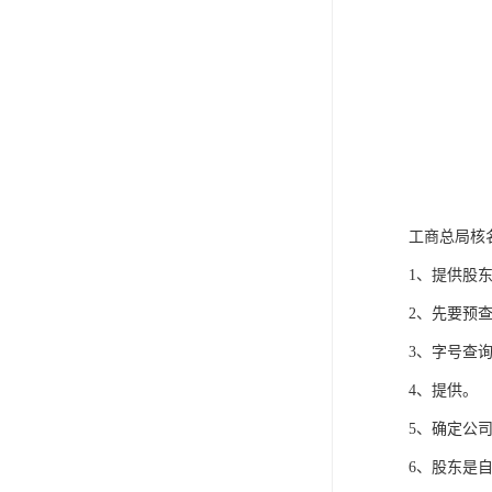
工商总局核
1、提供股
2、先要预
3、字号查
4、提供。
5、确定公
6、股东是