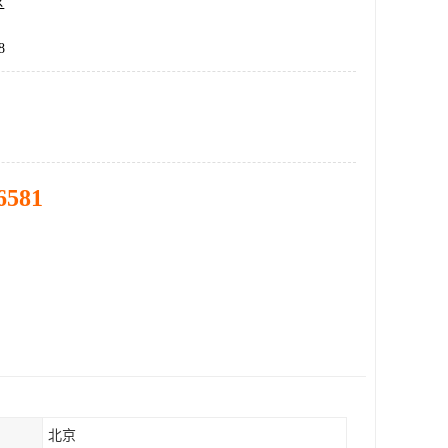
区
8
6581
北京