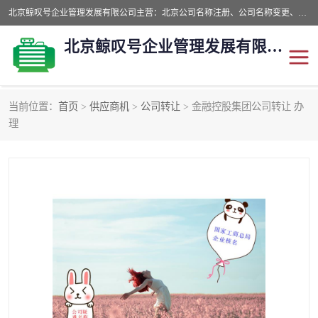
北京鲸叹号企业管理发展有限公司主营：北京公司名称注册、公司名称变更、公司名称去掉省市地域、国字头公司注册、中字头公司注册、总局核名注册等业务，全国统一热线电话：*。北京鲸叹号企业管理发展有限公司在职员工51人，我们有zui好的产品和技术团队，我们为客户提供较好的产品，良好的技术支持，健全的售后服务。
北京鲸叹号企业管理发展有限公司
当前位置：
首页
>
供应商机
>
公司转让
> 金融控股集团公司转让 办
公司注销
公司名称变更
理
公司注册
营业执照
核名注册
公司转让