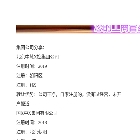
集团公司分享：
北京中慧X控集团公司
注册时间：2019
注册：朝阳区
注册：1亿
转让优势：公司干净，自家注册的，没有过经营，未开
户报道
国X中X集团有限公司
注册时间：2018
注册：北京朝阳