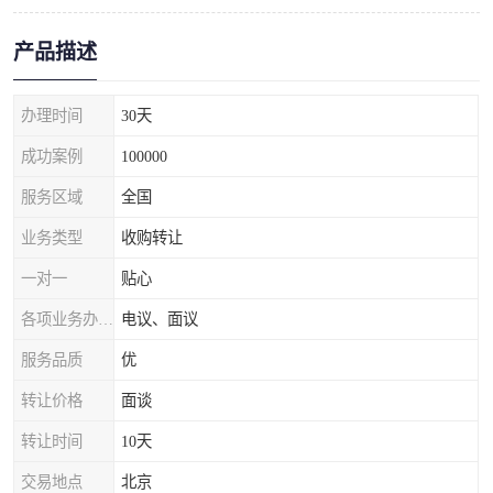
产品描述
办理时间
30天
成功案例
100000
服务区域
全国
业务类型
收购转让
一对一
贴心
各项业务办理价格
电议、面议
服务品质
优
转让价格
面谈
转让时间
10天
交易地点
北京