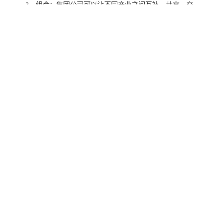
3、组合：集团公司可以让不同产业之间互补、共享、交
叉补贴产生竞争力，以赚养亏，以亏克敌，以负伤敌，
以盈养负，对多元化产业组合进行合理的驾驭和利用。
4、：如您有多家公司，有了集团公司之后，可以避免没
有母公司而过于复杂式的，直接全部装集团公司里面，
直接用集团作为母公司，所有的分公司