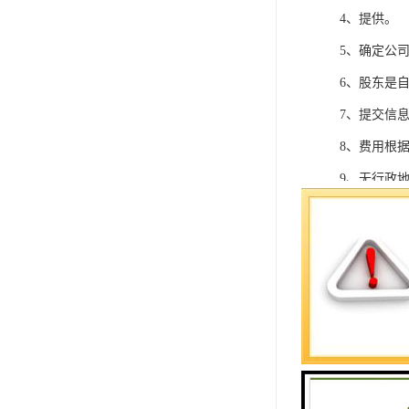
4、提供。
5、确定公
6、股东是
7、提交信息
8、费用根
9、无行政地
10、无行业
11、实业公
12、一般
13、目前