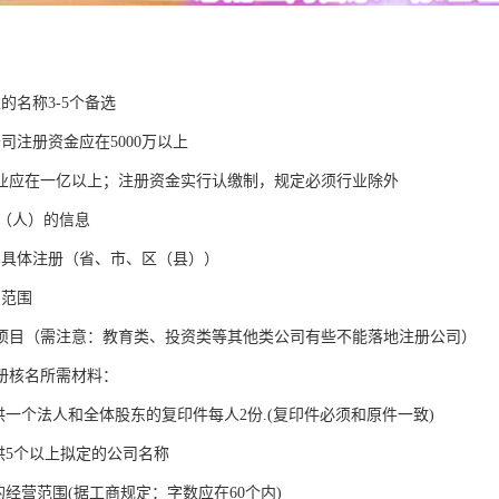
的名称3-5个备选
司注册资金应在5000万以上
业应在一亿以上；注册资金实行认缴制，规定必须行业除外
D（人）的信息
司具体注册（省、市、区（县））
目范围
项目（需注意：教育类、投资类等其他类公司有些不能落地注册公司）
册核名所需材料：
供一个法人和全体股东的复印件每人2份.(复印件必须和原件一致)
供5个以上拟定的公司名称
的经营范围(据工商规定：字数应在60个内)