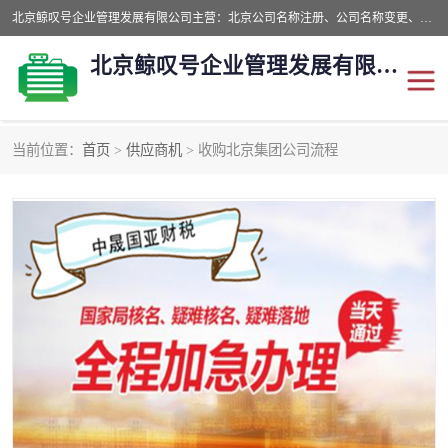
北京鲸叹号企业管理发展有限公司主营：北京公司名称注册、公司名称变更、公司名称去掉省市地域、国字头公司注册、中字头公司注册、总局核名注册等业务，全国统一热线电话：*。北京鲸叹号企业管理发展有限公司在职员工51人，我们有zui好的产品和技术团队，我们为客户提供较好的产品，良好的技术支持，健全的售后服务。
北京鲸叹号企业管理发展有限公司
当前位置：
首页
>
供应商机
> 收购北京集团公司流程
公司注销
公司名称变更
公司注册
营业执照
核名注册
公司转让