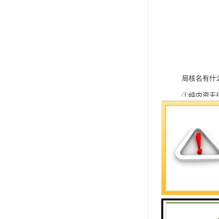
局核名有什
①纯内资无
②纯内资无
③纯外资或
料比较复杂