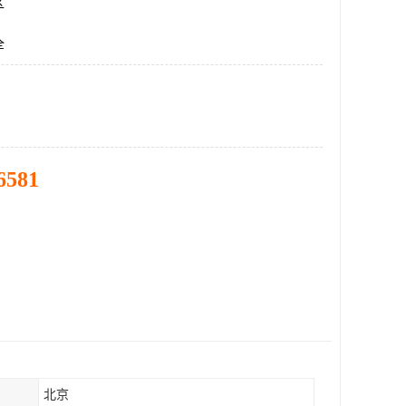
区
全
6581
北京