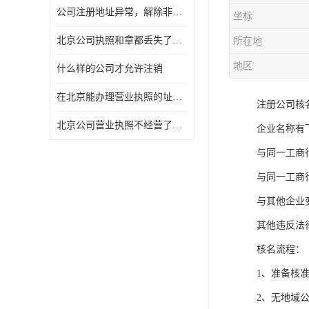
公司注册地址异常，解除非正常所需资料及流程
坐标
北京公司执照和章都丢失了怎么注销
所在地
地区
什么样的公司才允许注销
在北京能办理营业执照的址什么费用
注册公司核
北京公司营业执照不经营了一定要注销吗
企业名称有
与同一工商
与同一工商
与其他企业
其他违反法
核名流程：
1、准备核准
2、无地域公