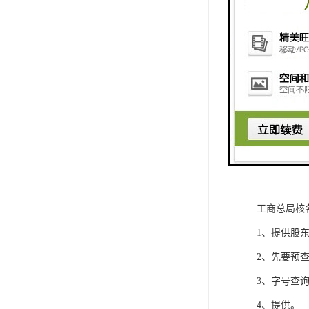
工商总局核
1、提供股
2、先要预
3、字号查
4、提供。