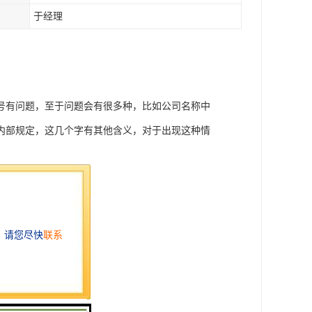
于经理
号有问题，至于问题会有很多种，比如公司名称中
内部规定，这几个字有其他含义，对于出现这种情