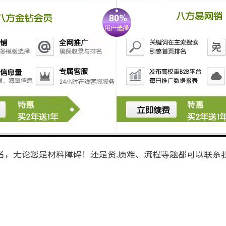
名方法与步骤：
准名称、注册地、注册资金、经营范围、股东信息
后3-5个工作日出
地办理注册事宜
营：
工商总局核名！国字头核名！中字头核名！疑难核名！重点
头核名、中字头核名当天出，绝不拖延！我们已经核了很多
名，无论您是材料障碍！还是资
.
质难、流程等题都可以联系