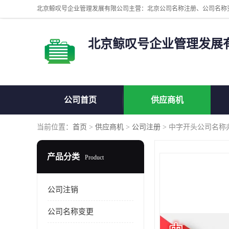
北京鲸叹号企业管理发展
公司首页
供应商机
当前位置：
首页
>
供应商机
>
公司注册
> 中字开头公司名称
产品分类
Product
公司注销
公司名称变更