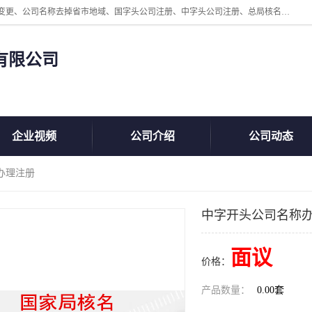
北京鲸叹号企业管理发展有限公司主营：北京公司名称注册、公司名称变更、公司名称去掉省市地域、国字头公司注册、中字头公司注册、总局核名注册等业务，全国统一热线电话：*。北京鲸叹号企业管理发展有限公司在职员工51人，我们有zui好的产品和技术团队，我们为客户提供较好的产品，良好的技术支持，健全的售后服务。
有限公司
企业视频
公司介绍
公司动态
办理注册
中字开头公司名称
面议
价格：
产品数量：
0.00套