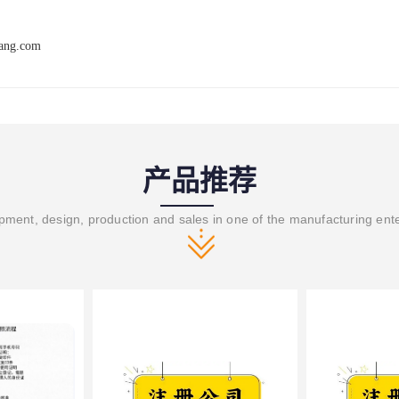
iang.com
产品推荐
ment, design, production and sales in one of the manufacturing ent