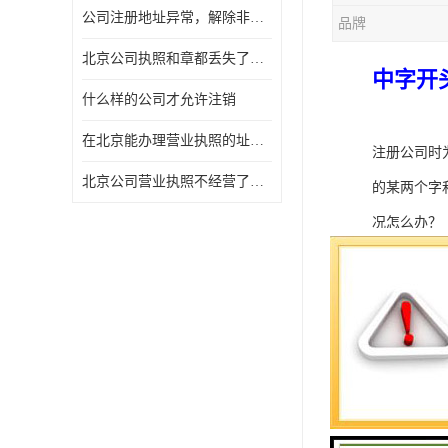
公司注册地址异常，解除非正常所需资料及流程
品牌
北京公司执照和章都丢失了怎么注销
中字开
什么样的公司才允许注销
在北京能办理营业执照的址什么费用
注册公司时
北京公司营业执照不经营了一定要注销吗
的某两个字
况怎么办？
1、更换其
2、您把名
3、核准名
4、核名，
5、名称申