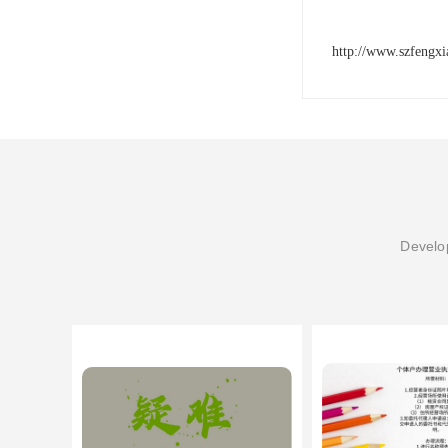
http://www.szfengx
Develop