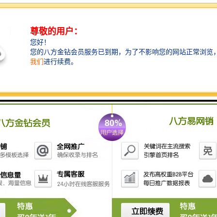
老板们喜爱，相比常见的公司名称，无地域公司名称更
具权w威性，更能彰显企业实力，特别是中字头，国字
头这类名称跟靠近国企央企，很多老板都想要，但是现
在由于国家局核名政策的调整，现在申请国家局名称不
在简单，如果您有想要核准的总局名称可以委托我司代
办，渠道关系核名，帮您核到想要的名称。
核名顾问---中晟国亚：于海洋
已有企业变更升级无地域名称要求
企业的注册资金不得低于五千万元
企业需在2个以上的省份设立有企业
新注册企业要求至少有一个投资人在两个以上省份设立
有企业
满足以上两点，不管是新注册企业还是已有企业都可向
国家局申请无地域名称。