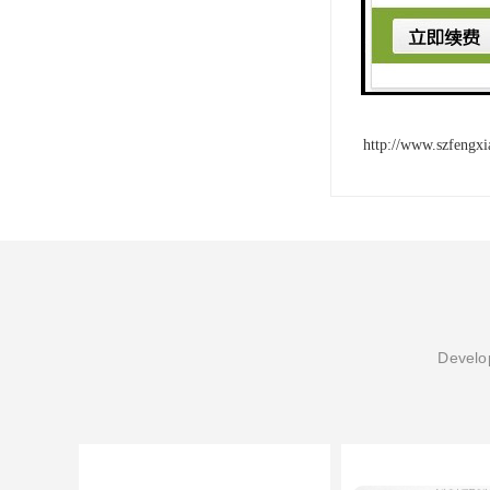
等‌。
http://www.szfengx
Develop