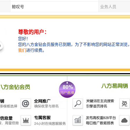
鲸叹号
业务人员
址异常对企业的影响主要体现在以下几个方面‌：
司地址异常会导致企业被吊销营业执照‌。如果公司地址异常，工商部门会将
解除异常后才能继续经营，若超过规定时间未解除异常，公司将被吊销营业
司地址异常会影响企业的经营活动‌。例如，银行、税务等部门不会给企业
，企业出口退税、进项抵扣以及开票都将被系统锁定而受到限制‌。
司地址异常会损害企业形象和信誉‌。异常记录会被公示，影响企业在合作伙
活动中，异常记录可能使企业失去参与竞争的机会‌。
地址异常还会限制企业参与zhengfucaigou和招投标‌。如果企业因地
gfucaigou或招投标工作‌。
址异常，企业可以采取以下措施：进行地址变更、提供相关的文件如地址