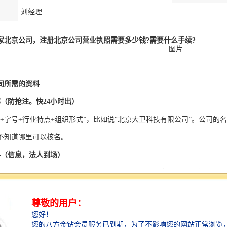
刘经理
办一家北京公司，注册北京公司营业执照需要多少钱?需要什么手续?
司所需的资料
称（防抢注。快24小时出）
市+字号+行业特点+组织形式”，比如说“北京大卫科技有限公司”。公司
不知道哪里可以核名。
料（信息，法人到场）
监事、总经理、法人，准备好他们的资料，主要是信息，需要注意的是法
可担任股东）。
没有可用地址）
住宅地址注册，需要用商业地址登记执照，如果没有选好注册，可以选择