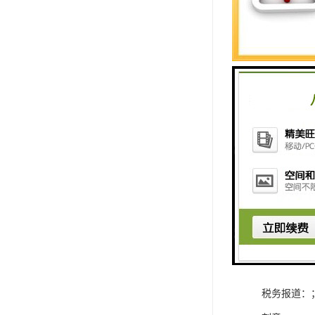
检查、能收
4、经营范
就把自己要
再让公司帮
5、注册资
不建议写太
作，一般注册
北京注册公
核名：
营业执照：
税务报道：