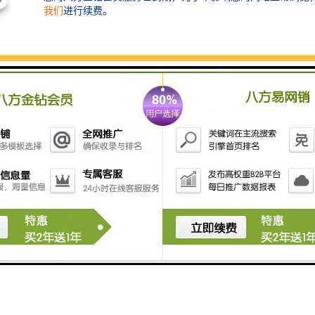
到信件包裹、配合看场地。若以上不能实现，后续不能正常银行开户。
围（系统选填就好-术语）
经营的业务在系统上选填就好。需要注意的是经营范围的顺序会影响到缴
您用工商专语帮您归纳好。
金（实缴制，1万）
多，因为万一发生债务问题，那么你公司的注册资金就是你的负债能力。
资金范围3-50万。
司需要多少钱
；
；